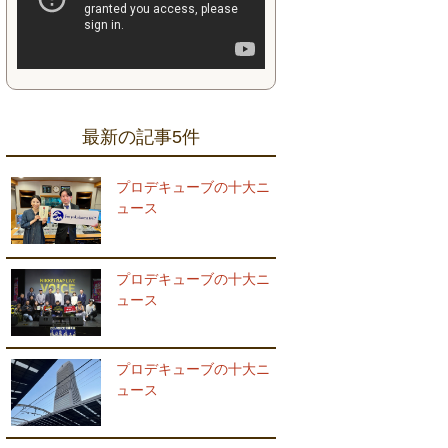
最新の記事5件
プロデキューブの十大ニ
ュース
プロデキューブの十大ニ
ュース
プロデキューブの十大ニ
ュース