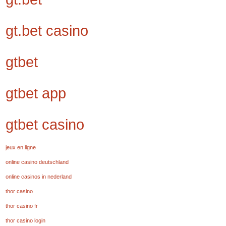
gt.bet casino
gtbet
gtbet app
gtbet casino
jeux en ligne
online casino deutschland
online casinos in nederland
thor casino
thor casino fr
thor casino login