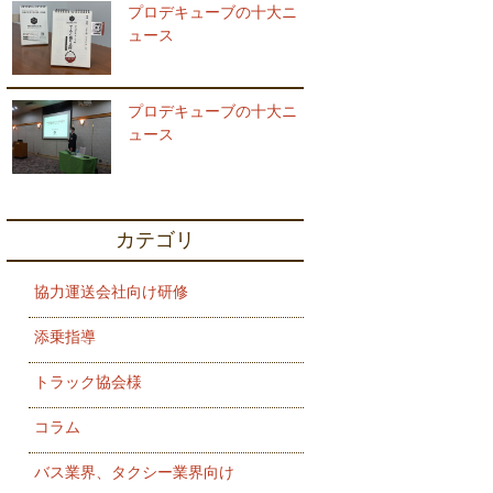
プロデキューブの十大ニ
ュース
プロデキューブの十大ニ
ュース
カテゴリ
協力運送会社向け研修
添乗指導
トラック協会様
コラム
バス業界、タクシー業界向け