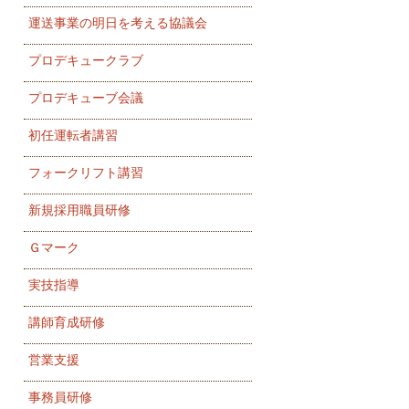
運送事業の明日を考える協議会
プロデキュークラブ
プロデキューブ会議
初任運転者講習
フォークリフト講習
新規採用職員研修
Ｇマーク
実技指導
講師育成研修
営業支援
事務員研修