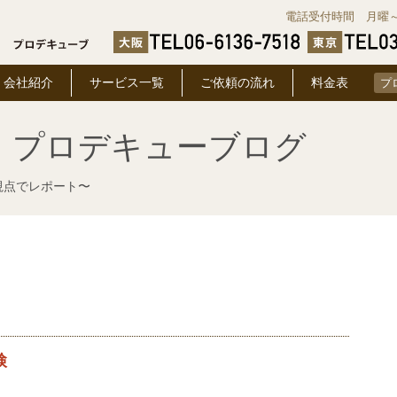
電話受付時間 月曜～金曜
会社紹介
サービス一覧
ご依頼の流れ
料金表
プ
！
プロデキューブログ
視点でレポート〜
検