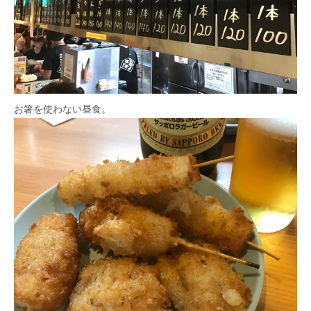
お箸を使わない昼食。