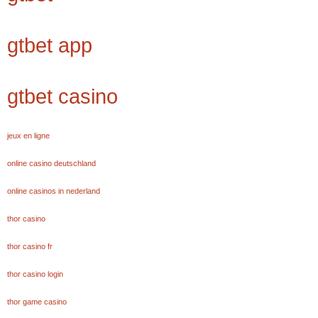
gtbet app
gtbet casino
jeux en ligne
online casino deutschland
online casinos in nederland
thor casino
thor casino fr
thor casino login
thor game casino