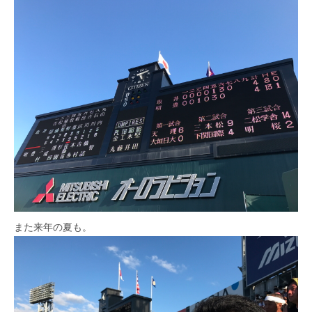
また来年の夏も。