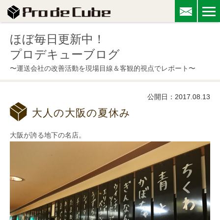
ほぼ毎日更新中！
プロデキューブログ
〜運送会社の改善活動を現場目線＆客観的視点でレポート〜
公開日：2017.08.13
大人の大阪の夏休み
大阪が誇る地下の名店。