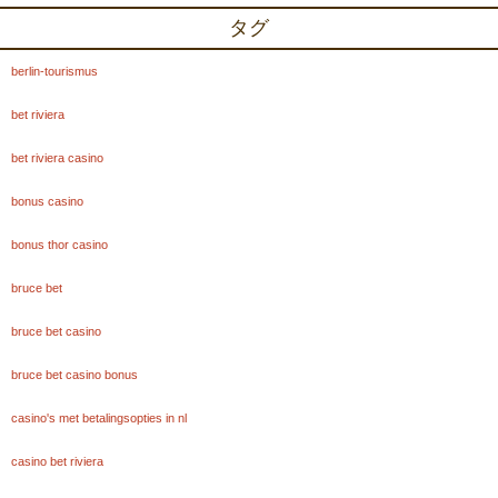
タグ
berlin-tourismus
bet riviera
bet riviera casino
bonus casino
bonus thor casino
bruce bet
bruce bet casino
bruce bet casino bonus
casino's met betalingsopties in nl
casino bet riviera