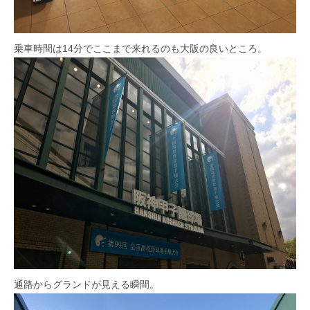
乗車時間は14分でここまで来れるのも大阪の良いところ。
通路からグランドが見える瞬間。