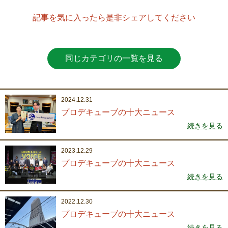
記事を気に入ったら是非シェアしてください
同じカテゴリの一覧を見る
2024.12.31
プロデキューブの十大ニュース
続きを見る
2023.12.29
プロデキューブの十大ニュース
続きを見る
2022.12.30
プロデキューブの十大ニュース
続きを見る