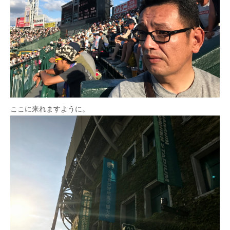
ここに来れますように。