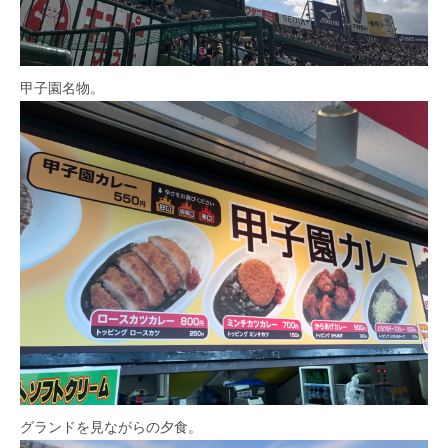
甲子園名物。
グランドを見ながらの夕食。