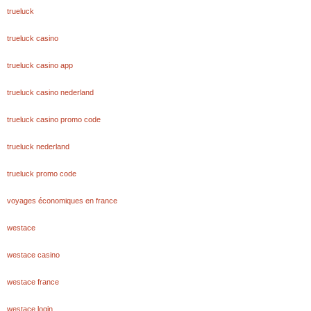
trueluck
trueluck casino
trueluck casino app
trueluck casino nederland
trueluck casino promo code
trueluck nederland
trueluck promo code
voyages économiques en france
westace
westace casino
westace france
westace login